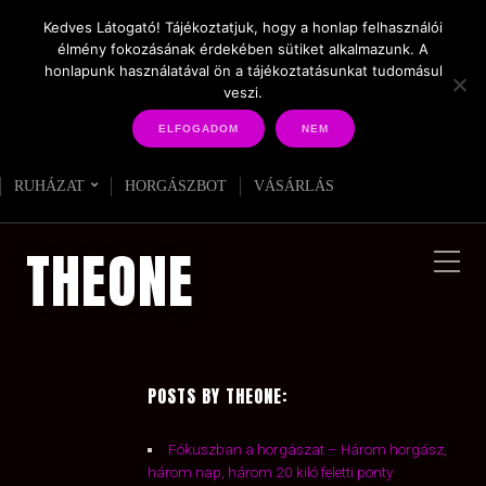
Kedves Látogató! Tájékoztatjuk, hogy a honlap felhasználói
élmény fokozásának érdekében sütiket alkalmazunk. A
honlapunk használatával ön a tájékoztatásunkat tudomásul
veszi.
CIKKEK
THE ONE SZÉRIA
CSALIK
SZERELÉK
ELFOGADOM
NEM
RUHÁZAT
HORGÁSZBOT
VÁSÁRLÁS
THEONE
POSTS BY THEONE:
Fókuszban a horgászat – Három horgász,
három nap, három 20 kiló feletti ponty