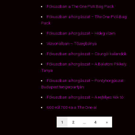
Fókuszban a The One PVA Bag Pack
Fókuszban a horgászat – The One PVA Bag
Pack
Fókuszban a horgászat – Hideg vízen
Vízvonalban – Tőzegbánya
Fókuszban a horgászat – Csurgói kalandok
Fókuszban a horgászat – A Balatoni Pikkely
Tanya
Fókuszban a horgászat – Pontyhorgászat
Budapest tengerpartján
Fókuszban a horgászat – A rejtélyes Kék tó
600-ról 700-ra a The One-al
BEJEGYZÉSEK
Next
1
2
…
4
»
LAPOZÁSA
Page